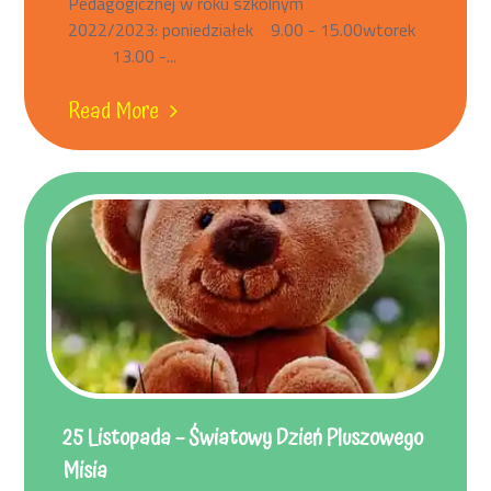
Pedagogicznej w roku szkolnym
2022/2023: poniedziałek 9.00 - 15.00wtorek
13.00 -...
Read More
25 Listopada – Światowy Dzień Pluszowego
Misia