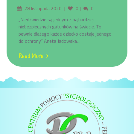
28 listopada 2020
0
0
„Niedźwiedzie są jednym z najbardziej
niebezpiecznych gatunków na świecie. To
pewnie dlatego każde dziecko dostaje jednego
do ochrony.” Aneta Jadowska...
Read More