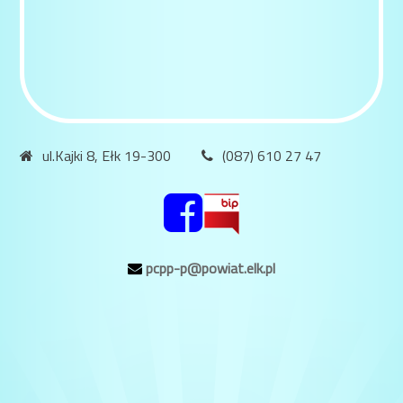
ul.Kajki 8, Ełk 19-300
(087) 610 27 47
pcpp-p@powiat.elk.pl