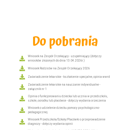
Do pobrania
Wniosek na Zespół Orzekający - uzupełniający (dotyczy
wniosków złożonych do dnia 13.04.2026r.)
Wniosek Rodziców na Zespół Orzekający 2026
Zaświadczenie lekarskie - kształcenie specjalne, opinia wwrd
Zaświadczenie lekarskie na nauczanie indywidualne -
załącznik nr 1
Opinia o funkcjonowaniu dziecka lub ucznia w przedszkolu,
szkole, ośrodku lub placówce - dotyczy wydania orzeczenia
Wniosek o udzielenie dziecku pomocy psychologiczno-
pedagogicznej
Wniosek Przedszkola/Szkoły/Placówki o przeprowadzenie
diagnozy - dotyczy wydania opinii