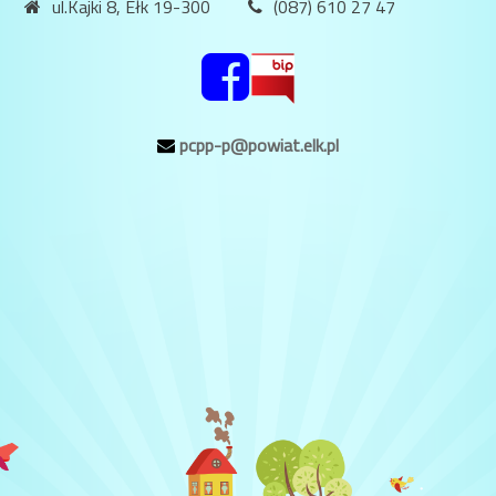
ul.Kajki 8, Ełk 19-300
(087) 610 27 47
pcpp-p@powiat.elk.pl