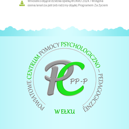
Wniosek o objęcie dziecka opieką WOKRO 2024 / Wstępna
ocena/analiza potrzeb rodziny objętej Programem Za Życiem