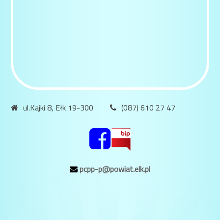
ul.Kajki 8, Ełk 19-300
(087) 610 27 47
pcpp-p@powiat.elk.pl