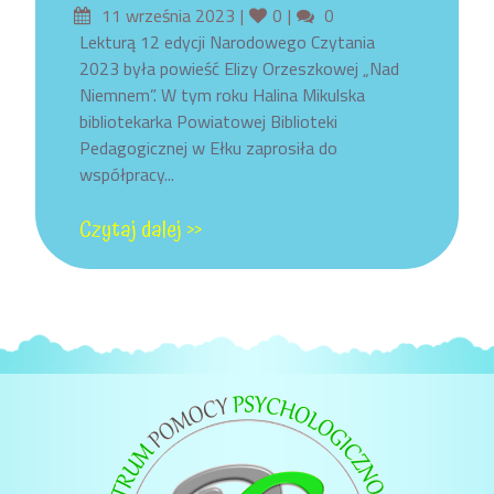
Posted
Likes
Comments
11 września 2023
0
0
on
Lekturą 12 edycji Narodowego Czytania
2023 była powieść Elizy Orzeszkowej „Nad
Niemnem”. W tym roku Halina Mikulska
bibliotekarka Powiatowej Biblioteki
Pedagogicznej w Ełku zaprosiła do
współpracy...
Czytaj dalej >>