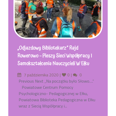
„Odjazdowy Bibliotekarz” Rajd
Rowerowo – Pieszy Sieci Współpracy I
Samokształcenia Nauczycieli W Ełku
Posted
Likes
Comments
7 października 2020
0
0
on
Previous Next „Na początku było Słowo….”
Powiatowe Centrum Pomocy
Psychologiczno- Pedagogicznej w Ełku,
Powiatowa Biblioteka Pedagogiczna w Ełku
wraz z Siecią Współpracy i...