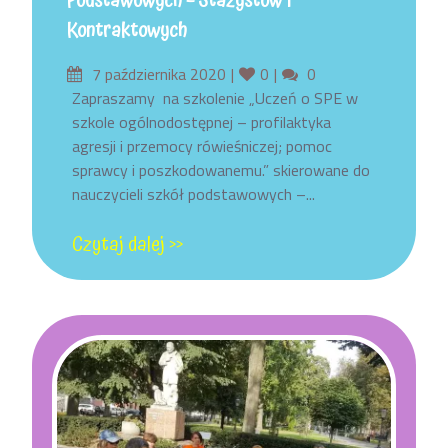
Podstawowych – Stażystów I
Kontraktowych
Posted
Likes
Comments
7 października 2020
0
0
on
Zapraszamy na szkolenie „Uczeń o SPE w
szkole ogólnodostępnej – profilaktyka
agresji i przemocy rówieśniczej; pomoc
sprawcy i poszkodowanemu.” skierowane do
nauczycieli szkół podstawowych –...
Czytaj dalej >>