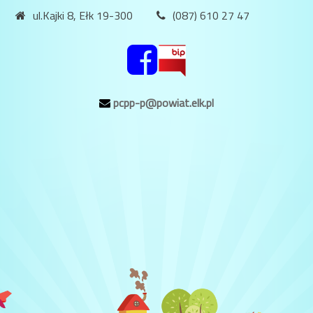
ul.Kajki 8, Ełk 19-300
(087) 610 27 47
pcpp-p@powiat.elk.pl