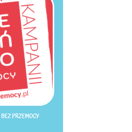
WO BEZ PRZEMOCY
ents