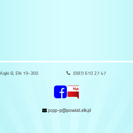
.Kajki 8, Ełk 19-300
(087) 610 27 47
pcpp-p@powiat.elk.pl