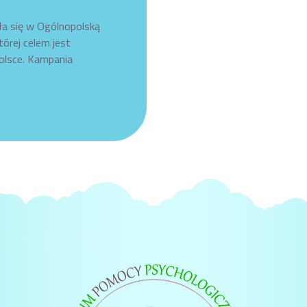
a się w Ogólnopolską
rej celem jest
olsce. Kampania