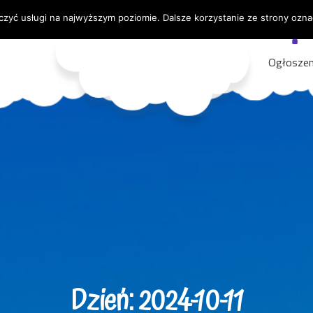
czyć usługi na najwyższym poziomie. Dalsze korzystanie ze strony oznac
PCPP-P Ełk
Ogłoszen
Dzień:
2024-10-11