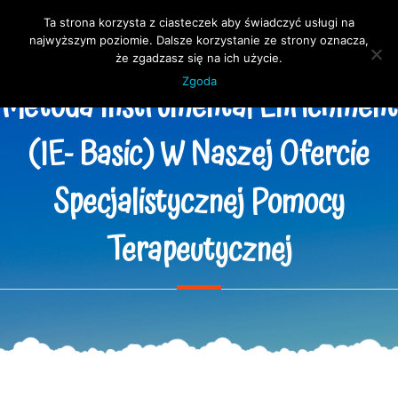
Skip
Ta strona korzysta z ciasteczek aby świadczyć usługi na
to
Open 
najwyższym poziomie. Dalsze korzystanie ze strony oznacza,
content
że zgadzasz się na ich użycie.
Zgoda
Metoda Instrumental Enrichment
(IE- Basic) W Naszej Ofercie
Specjalistycznej Pomocy
Terapeutycznej