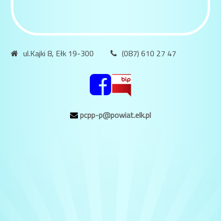
ul.Kajki 8, Ełk 19-300
(087) 610 27 47
pcpp-p@powiat.elk.pl