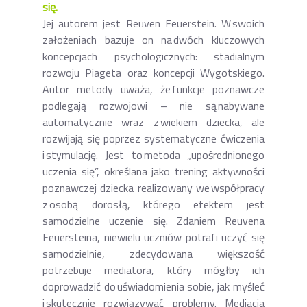
się.
Jej autorem jest Reuven Feuerstein. W swoich
założeniach bazuje on na dwóch kluczowych
koncepcjach psychologicznych: stadialnym
rozwoju Piageta oraz koncepcji Wygotskiego.
Autor metody uważa, że funkcje poznawcze
podlegają rozwojowi – nie są nabywane
automatycznie wraz z wiekiem dziecka, ale
rozwijają się poprzez systematyczne ćwiczenia
i stymulację. Jest to metoda „upośrednionego
uczenia się”, określana jako trening aktywności
poznawczej dziecka realizowany we współpracy
z osobą dorosłą, którego efektem jest
samodzielne uczenie się. Zdaniem Reuvena
Feuersteina, niewielu uczniów potrafi uczyć się
samodzielnie, zdecydowana większość
potrzebuje mediatora, który mógłby ich
doprowadzić do uświadomienia sobie, jak myśleć
i skutecznie rozwiązywać problemy. Mediacja