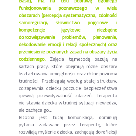
Basic), ma na celu poprawę ogólnego
funkcjonowania poznawczego w wielu
obszarach (percepcja systematyczna, zdolności
samoregulacji, słownictwo pojęciowe i
kompetencje językowe niezbędne
do rozwiązywania problemów, planowanie,
dekodowanie emocji i relacji społecznych) oraz
przeniesienie poznanych zasad na obszary życia
codziennego.
Zajęcia tą metodą bazują na
kartach pracy, które obejmują różne obszary
kształtowania umiejętności oraz różne poziomy
trudności. Przebiegają według stałej struktury,
co zapewnia dziecku poczucie bezpieczeństwa
i pewną przewidywalność zdarzeń. Terapeuta
nie stawia dziecka w trudnej sytuacji niewiedzy,
ale zachęca go…
Istotna jest tutaj komunikacja, dominują
pytania zadawane przez terapeutę, które
rozwijają myślenie dziecka, zachęcają do refleksji