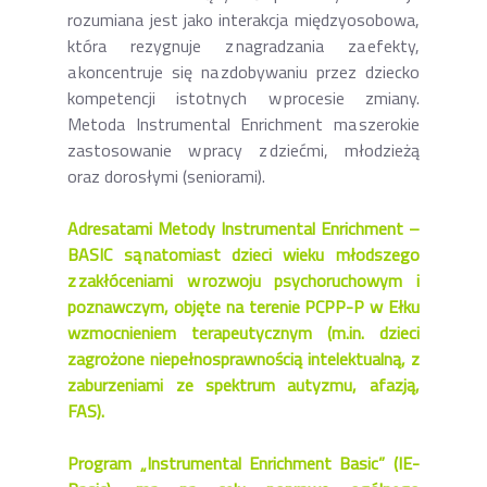
rozumiana jest jako interakcja międzyosobowa,
która rezygnuje z nagradzania za efekty,
a koncentruje się na zdobywaniu przez dziecko
kompetencji istotnych w procesie zmiany.
Metoda Instrumental Enrichment ma szerokie
zastosowanie w pracy z dziećmi, młodzieżą
oraz dorosłymi (seniorami).
Adresatami Metody Instrumental Enrichment –
BASIC są natomiast dzieci wieku młodszego
z zakłóceniami w rozwoju psychoruchowym i
poznawczym, objęte na terenie PCPP-P w Ełku
wzmocnieniem terapeutycznym (m.in. dzieci
zagrożone niepełnosprawnością intelektualną, z
zaburzeniami ze spektrum autyzmu, afazją,
FAS).
Program „Instrumental Enrichment Basic” (IE-