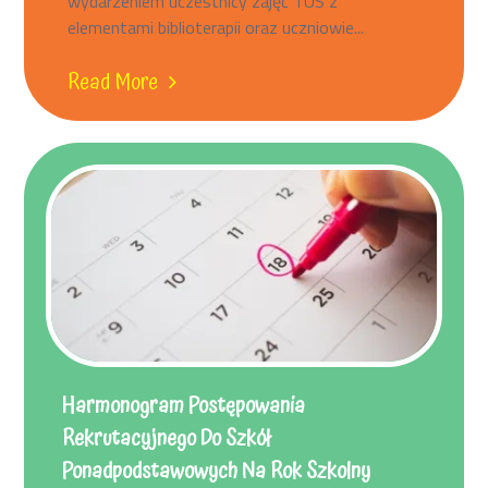
wydarzeniem uczestnicy zajęć TUS z
elementami biblioterapii oraz uczniowie...
Read More
Harmonogram Postępowania
Rekrutacyjnego Do Szkół
Ponadpodstawowych Na Rok Szkolny