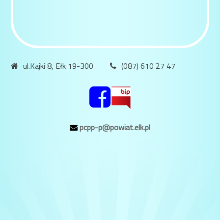
ul.Kajki 8, Ełk 19-300
(087) 610 27 47
pcpp-p@powiat.elk.pl