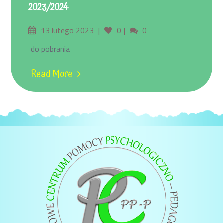
2023/2024
13 lutego 2023
0
0
do pobrania
Read More