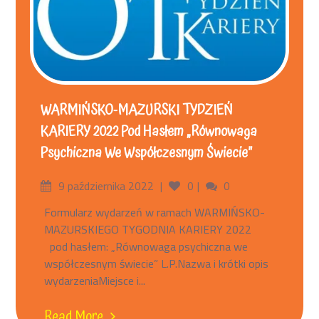
WARMIŃSKO-MAZURSKI TYDZIEŃ
KARIERY 2022 Pod Hasłem „Równowaga
Psychiczna We Współczesnym Świecie”
9 października 2022
0
0
Formularz wydarzeń w ramach WARMIŃSKO-
MAZURSKIEGO TYGODNIA KARIERY 2022
pod hasłem: „Równowaga psychiczna we
współczesnym świecie” L.P.Nazwa i krótki opis
wydarzeniaMiejsce i...
Read More