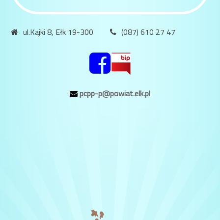
ul.Kajki 8, Ełk 19-300
(087) 610 27 47
pcpp-p@powiat.elk.pl