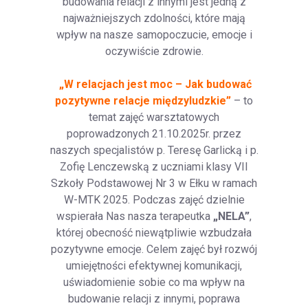
budowania relacji z innymi jest jedną z
najważniejszych zdolności, które mają
wpływ na nasze samopoczucie, emocje i
oczywiście zdrowie.
„W relacjach jest moc – Jak budować
pozytywne relacje międzyludzkie”
– to
temat zajęć warsztatowych
poprowadzonych 21.10.2025r. przez
naszych specjalistów p. Teresę Garlicką i p.
Zofię Lenczewską z uczniami klasy VII
Szkoły Podstawowej Nr 3 w Ełku w ramach
W-MTK 2025. Podczas zajęć dzielnie
wspierała Nas nasza terapeutka
„NELA”
,
której obecność niewątpliwie wzbudzała
pozytywne emocje. Celem zajęć był rozwój
umiejętności efektywnej komunikacji,
uświadomienie sobie co ma wpływ na
budowanie relacji z innymi, poprawa