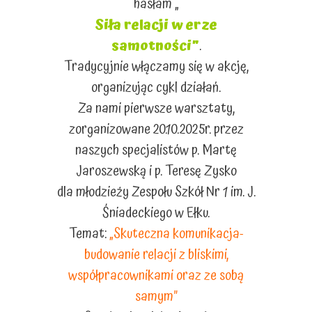
hasłam „
Siła relacji w erze
samotności”
.
Tradycyjnie włączamy się w akcję,
organizując cykl działań.
Za nami pierwsze warsztaty,
zorganizowane 20.10.2025r. przez
naszych specjalistów p. Martę
Jaroszewską i p. Teresę Zysko
dla młodzieży Zespołu Szkół Nr 1 im. J.
Śniadeckiego w Ełku.
Temat:
„Skuteczna komunikacja-
budowanie relacji z bliskimi,
współpracownikami oraz ze sobą
samym”