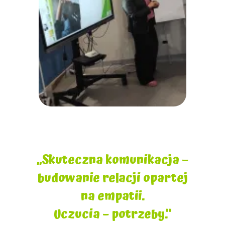
„Skuteczna komunikacja –
budowanie relacji opartej
na empatii.
Uczucia – potrzeby.”