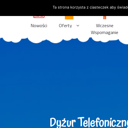
Ta strona korzysta z ciasteczek aby świad
Nowości
Oferty
Wczesne
Wspomaganie
Dyżur Telefoniczn