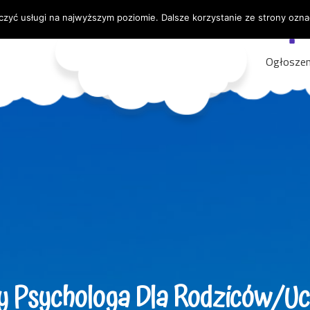
czyć usługi na najwyższym poziomie. Dalsze korzystanie ze strony oznac
PCPP-P Ełk
Ogłoszen
y Psychologa Dla Rodziców/U