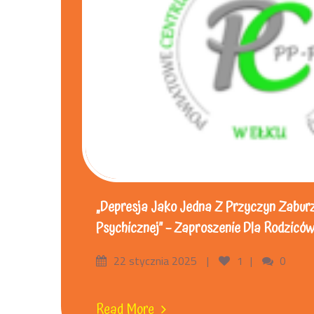
„Depresja Jako Jedna Z Przyczyn Zabur
Psychicznej” – Zaproszenie Dla Rodziców
22 stycznia 2025
1
0
Read More