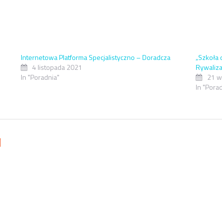
Internetowa Platforma Specjalistyczno – Doradcza
„Szkoła
4 listopada 2021
Rywaliza
In "Poradnia"
21 w
In "Pora
d